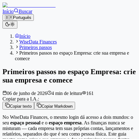
Início
Buscar
🇧🇷
Português
Início
WiseData Finances
Primeiros passos
Primeiros passos no espaço Empresa: crie sua empresa e
comece
Primeiros passos no espaço Empresa: crie
sua empresa e comece
06 de junho de 2026
4 min de leitura
161
Copiar para a I.A.:
Copiar texto
Copiar Markdown
No WiseData Finances, o mesmo login dá acesso a dois mundos: o
seu
espaço pessoal
e o
espaço empresa
. As finanças nunca se
misturam — cada empresa tem suas próprias contas, lançamentos e
relatórios, separados do que é seu como pessoa física. Este guia