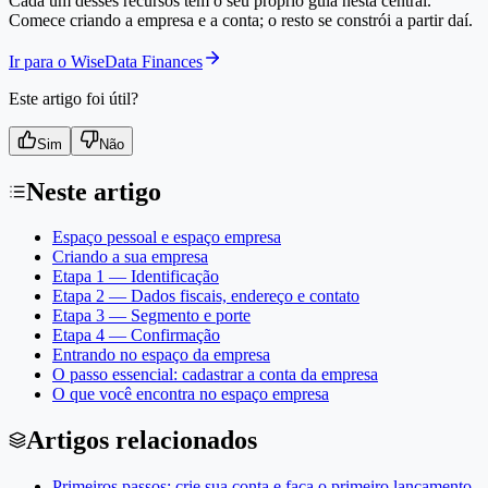
Cada um desses recursos tem o seu próprio guia nesta central.
Comece criando a empresa e a conta; o resto se constrói a partir daí.
Ir para o WiseData Finances
Este artigo foi útil?
Sim
Não
Neste artigo
Espaço pessoal e espaço empresa
Criando a sua empresa
Etapa 1 — Identificação
Etapa 2 — Dados fiscais, endereço e contato
Etapa 3 — Segmento e porte
Etapa 4 — Confirmação
Entrando no espaço da empresa
O passo essencial: cadastrar a conta da empresa
O que você encontra no espaço empresa
Artigos relacionados
Primeiros passos: crie sua conta e faça o primeiro lançamento