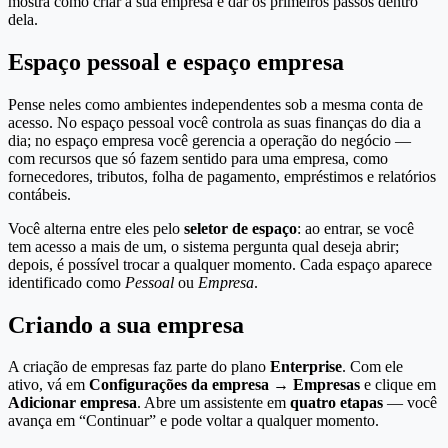
mostra como criar a sua empresa e dar os primeiros passos dentro
dela.
Espaço pessoal e espaço empresa
Pense neles como ambientes independentes sob a mesma conta de
acesso. No espaço pessoal você controla as suas finanças do dia a
dia; no espaço empresa você gerencia a operação do negócio —
com recursos que só fazem sentido para uma empresa, como
fornecedores, tributos, folha de pagamento, empréstimos e relatórios
contábeis.
Você alterna entre eles pelo
seletor de espaço
: ao entrar, se você
tem acesso a mais de um, o sistema pergunta qual deseja abrir;
depois, é possível trocar a qualquer momento. Cada espaço aparece
identificado como
Pessoal
ou
Empresa
.
Criando a sua empresa
A criação de empresas faz parte do plano
Enterprise
. Com ele
ativo, vá em
Configurações da empresa → Empresas
e clique em
Adicionar empresa
. Abre um assistente em
quatro etapas
— você
avança em “Continuar” e pode voltar a qualquer momento.