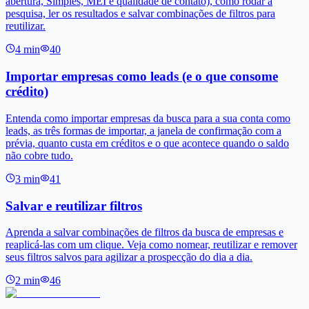
abertura, Simples, MEI e qualidade de contato), como rodar a
pesquisa, ler os resultados e salvar combinações de filtros para
reutilizar.
4
min
40
Importar empresas como leads (e o que consome
crédito)
Entenda como importar empresas da busca para a sua conta como
leads, as três formas de importar, a janela de confirmação com a
prévia, quanto custa em créditos e o que acontece quando o saldo
não cobre tudo.
3
min
41
Salvar e reutilizar filtros
Aprenda a salvar combinações de filtros da busca de empresas e
reaplicá-las com um clique. Veja como nomear, reutilizar e remover
seus filtros salvos para agilizar a prospecção do dia a dia.
2
min
46