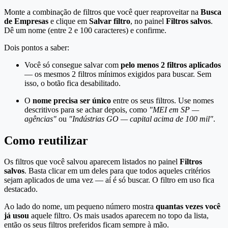
Monte a combinação de filtros que você quer reaproveitar na
Busca
de Empresas
e clique em
Salvar filtro
, no painel
Filtros salvos
.
Dê um nome (entre 2 e 100 caracteres) e confirme.
Dois pontos a saber:
Você só consegue salvar com
pelo menos 2 filtros aplicados
— os mesmos 2 filtros mínimos exigidos para buscar. Sem
isso, o botão fica desabilitado.
O
nome precisa ser único
entre os seus filtros. Use nomes
descritivos para se achar depois, como
"MEI em SP —
agências"
ou
"Indústrias GO — capital acima de 100 mil"
.
Como reutilizar
Os filtros que você salvou aparecem listados no painel
Filtros
salvos
. Basta clicar em um deles para que todos aqueles critérios
sejam aplicados de uma vez — aí é só buscar. O filtro em uso fica
destacado.
Ao lado do nome, um pequeno número mostra
quantas vezes você
já usou
aquele filtro. Os mais usados aparecem no topo da lista,
então os seus filtros preferidos ficam sempre à mão.