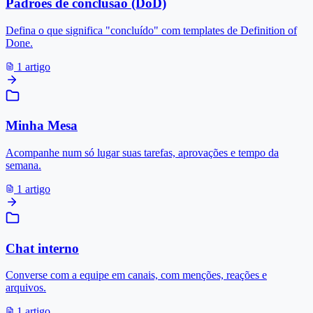
Padrões de conclusão (DoD)
Defina o que significa "concluído" com templates de Definition of
Done.
1 artigo
Minha Mesa
Acompanhe num só lugar suas tarefas, aprovações e tempo da
semana.
1 artigo
Chat interno
Converse com a equipe em canais, com menções, reações e
arquivos.
1 artigo