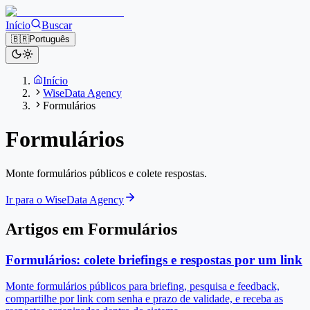
Início
Buscar
🇧🇷
Português
Início
WiseData Agency
Formulários
Formulários
Monte formulários públicos e colete respostas.
Ir para o WiseData Agency
Artigos em Formulários
Formulários: colete briefings e respostas por um link
Monte formulários públicos para briefing, pesquisa e feedback,
compartilhe por link com senha e prazo de validade, e receba as