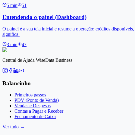
5
min
51
Entendendo o painel (Dashboard)
O painel é a sua tela inicial e resume a operação: créditos disponívei
significa.
3
min
47
Central de Ajuda WiseData Business
Balancinho
Primeiros passos
PDV (Ponto de Venda)
Vendas e Despesas
Contas a Pagar e Receber
Fechamento de Caixa
Ver tudo
→