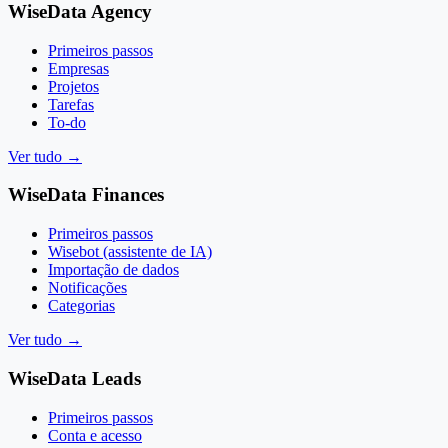
WiseData Agency
Primeiros passos
Empresas
Projetos
Tarefas
To-do
Ver tudo
→
WiseData Finances
Primeiros passos
Wisebot (assistente de IA)
Importação de dados
Notificações
Categorias
Ver tudo
→
WiseData Leads
Primeiros passos
Conta e acesso