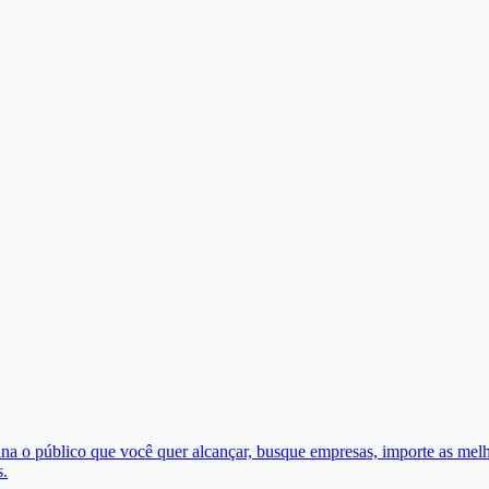
ina o público que você quer alcançar, busque empresas, importe as mel
s.