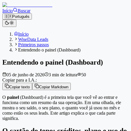
Início
Buscar
🇧🇷
Português
Início
WiseData Leads
Primeiros passos
Entendendo o painel (Dashboard)
Entendendo o painel (Dashboard)
05 de junho de 2026
3 min de leitura
50
Copiar para a I.A.:
Copiar texto
Copiar Markdown
O
painel
(Dashboard) é a primeira tela que você vê ao entrar e
funciona como um resumo da sua operação. Em uma olhada, ele
mostra o seu saldo, o seu plano, o quanto você já usou no mês e
como estão os seus leads. Este artigo explica o que cada parte
significa.
O cartão do topo: créditos, plano e uso do