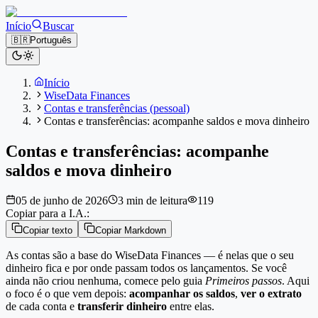
Início
Buscar
🇧🇷
Português
Início
WiseData Finances
Contas e transferências (pessoal)
Contas e transferências: acompanhe saldos e mova dinheiro
Contas e transferências: acompanhe
saldos e mova dinheiro
05 de junho de 2026
3 min de leitura
119
Copiar para a I.A.:
Copiar texto
Copiar Markdown
As contas são a base do WiseData Finances — é nelas que o seu
dinheiro fica e por onde passam todos os lançamentos. Se você
ainda não criou nenhuma, comece pelo guia
Primeiros passos
. Aqui
o foco é o que vem depois:
acompanhar os saldos
,
ver o extrato
de cada conta e
transferir dinheiro
entre elas.