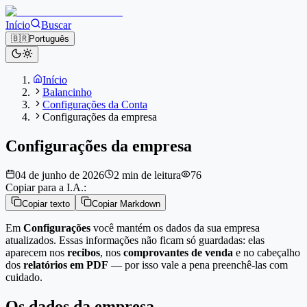
Início
Buscar
🇧🇷
Português
Início
Balancinho
Configurações da Conta
Configurações da empresa
Configurações da empresa
04 de junho de 2026
2 min de leitura
76
Copiar para a I.A.:
Copiar texto
Copiar Markdown
Em
Configurações
você mantém os dados da sua empresa
atualizados. Essas informações não ficam só guardadas: elas
aparecem nos
recibos
, nos
comprovantes de venda
e no cabeçalho
dos
relatórios em PDF
— por isso vale a pena preenchê-las com
cuidado.
Os dados da empresa