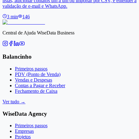
listas, adicionar contatos um a um ou importar por CSV, e entender a
validação de e-mail e WhatsApp.
3
min
146
Central de Ajuda WiseData Business
Balancinho
Primeiros passos
PDV (Ponto de Venda)
Vendas e Despesas
Contas a Pagar e Receber
Fechamento de Caixa
Ver tudo
→
WiseData Agency
Primeiros passos
Empresas
Projetos