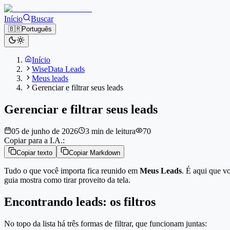
Início
Buscar
🇧🇷
Português
Início
WiseData Leads
Meus leads
Gerenciar e filtrar seus leads
Gerenciar e filtrar seus leads
05 de junho de 2026
3 min de leitura
70
Copiar para a I.A.:
Copiar texto
Copiar Markdown
Tudo o que você importa fica reunido em
Meus Leads
. É aqui que vo
guia mostra como tirar proveito da tela.
Encontrando leads: os filtros
No topo da lista há três formas de filtrar, que funcionam juntas: