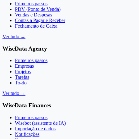
Primeiros passos
PDV (Ponto de Venda)
Vendas e Despesas
Contas a Pagar e Receber
Fechamento de Caixa
Ver tudo
→
WiseData Agency
Primeiros passos
Empresas
Projetos
Tarefas
To-do
Ver tudo
→
WiseData Finances
Primeiros passos
Wisebot (assistente de IA)
Importação de dados
Notificações