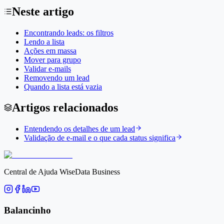
Neste artigo
Encontrando leads: os filtros
Lendo a lista
Ações em massa
Mover para grupo
Validar e-mails
Removendo um lead
Quando a lista está vazia
Artigos relacionados
Entendendo os detalhes de um lead
Validação de e-mail e o que cada status significa
Central de Ajuda WiseData Business
Balancinho