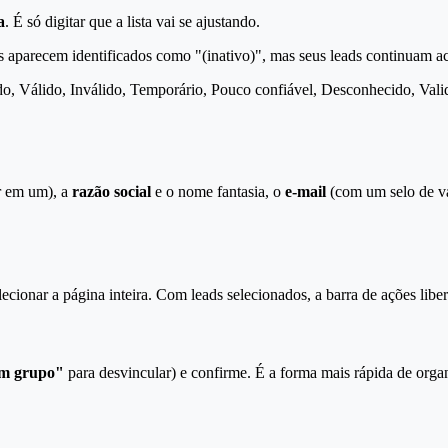
a
. É só digitar que a lista vai se ajustando.
aparecem identificados como "(inativo)", mas seus leads continuam ac
do, Válido, Inválido, Temporário, Pouco confiável, Desconhecido, Valida
er em um), a
razão social
e o nome fantasia, o
e-mail
(com um selo de va
cionar a página inteira. Com leads selecionados, a barra de ações libe
m grupo"
para desvincular) e confirme. É a forma mais rápida de orga