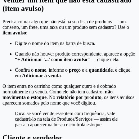
Vender um item que não está cadastrado
(item avulso)
Precisa cobrar algo que não está na sua lista de produtos — um
conserto, um frete, uma taxa ou um produto sem cadastro? Use o
item avulso
:
Digite o nome do item na barra de busca.
Quando não houver produto correspondente, aparece a opção
“+ Adicionar ‘...’ como item avulso”
— clique nela.
Confira o
nome
, informe o
preço
e a
quantidade
, e clique
em
Adicionar à venda
.
O item entra no carrinho como qualquer outro e é cobrado
normalmente na venda. Como ele não tem cadastro,
não
movimenta o estoque
. No
relatório por produto
, os itens avulsos
aparecem somados pelo nome que você digitou.
Dica: se você vende esse item com frequência, vale
cadastrá-lo na tela de Produtos/Serviços — assim ele
passa a aparecer na busca e controla estoque.
Cliente e vendedor