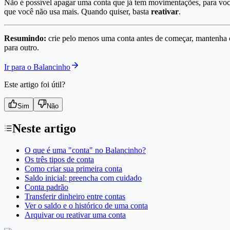
Não é possível apagar uma conta que já tem movimentações, para voc
que você não usa mais. Quando quiser, basta
reativar
.
Resumindo:
crie pelo menos uma conta antes de começar, mantenha o 
para outro.
Ir para o Balancinho
Este artigo foi útil?
Sim
Não
Neste artigo
O que é uma "conta" no Balancinho?
Os três tipos de conta
Como criar sua primeira conta
Saldo inicial: preencha com cuidado
Conta padrão
Transferir dinheiro entre contas
Ver o saldo e o histórico de uma conta
Arquivar ou reativar uma conta