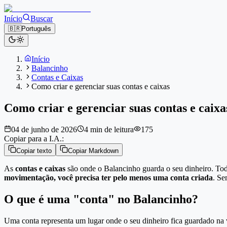
Início
Buscar
🇧🇷
Português
Início
Balancinho
Contas e Caixas
Como criar e gerenciar suas contas e caixas
Como criar e gerenciar suas contas e caixa
04 de junho de 2026
4 min de leitura
175
Copiar para a I.A.:
Copiar texto
Copiar Markdown
As
contas e caixas
são onde o Balancinho guarda o seu dinheiro. Tod
movimentação, você precisa ter pelo menos uma conta criada
. Se
O que é uma "conta" no Balancinho?
Uma conta representa um lugar onde o seu dinheiro fica guardado na v