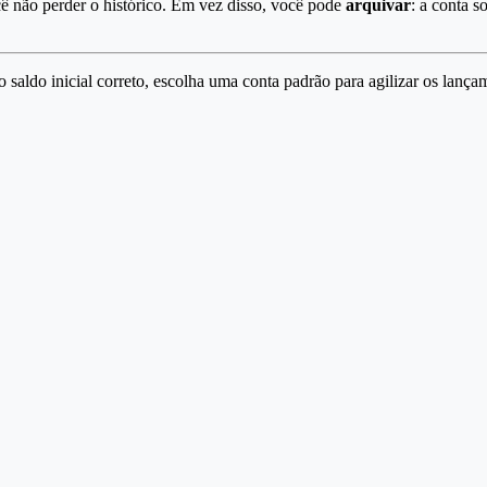
ê não perder o histórico. Em vez disso, você pode
arquivar
: a conta s
saldo inicial correto, escolha uma conta padrão para agilizar os lança